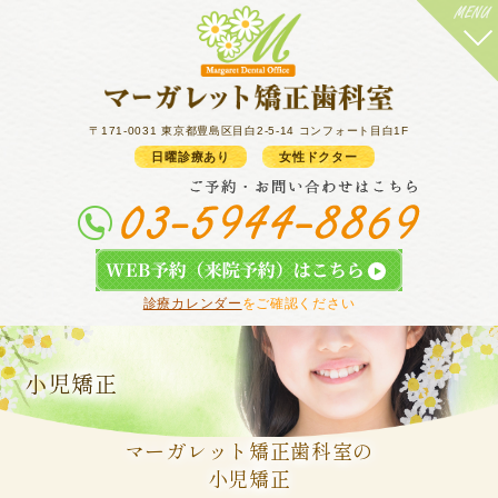
歯並び矯正 目白 雑司が谷 マーガレット矯正歯科室 小児矯正
〒171-0031 東京都豊島区目白2-5-14 コンフォート目白1F
日曜診療あり
女性ドクター
診療カレンダー
をご確認ください
小児矯正
マーガレット矯正歯科室の
小児矯正