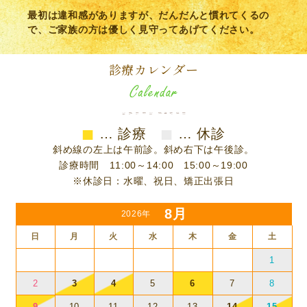
最初は違和感がありますが、だんだんと慣れてくるの
で、ご家族の方は優しく見守ってあげてください。
診療カレンダー
■
■
… 診療
… 休診
斜め線の左上は午前診。斜め右下は午後診。
診療時間 11:00～14:00 15:00～19:00
※休診日：水曜、祝日、矯正出張日
8月
2026年
日
月
火
水
木
金
土
1
2
3
4
5
6
7
8
9
10
11
12
13
14
15